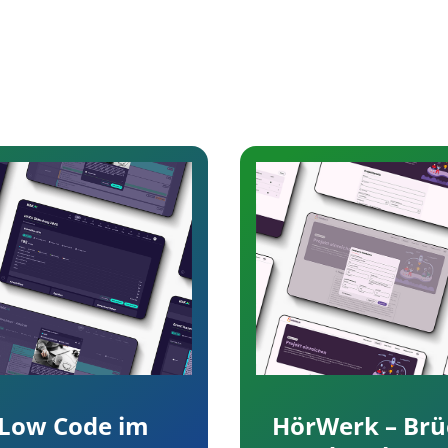
HörWerk – Brü
 Low Code im