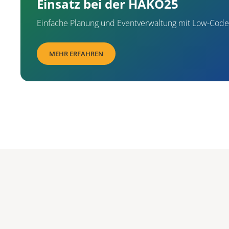
Einsatz bei der HAKO25
Einfache Planung und Eventverwaltung mit Low-Code
MEHR ERFAHREN
IT