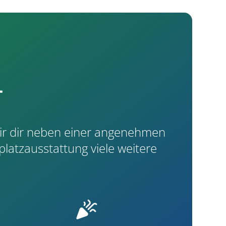
r
wir dir neben einer angenehmen
platzausstattung viele weitere
celebration