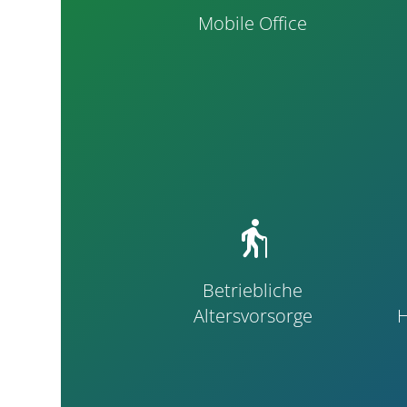
Mobile Office
elderly
Betriebliche
Altersvorsorge
H