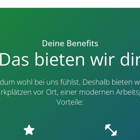
Deine Benefits
Das bieten wir di
dum wohl bei uns fühlst. Deshalb bieten 
arkplätzen vor Ort, einer modernen Arbeits
Vorteile:
star
fitness_center