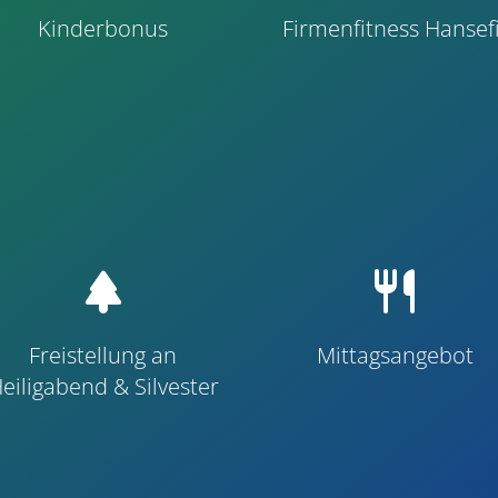
Kinderbonus
Firmenfitness Hansefi
park
restaurant
Freistellung an
Mittagsangebot
eiligabend & Silvester