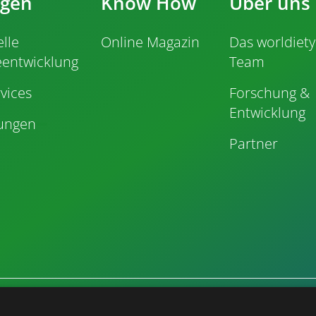
ngen
Know How
Über uns
elle
Online Magazin
Das worldiety
eentwicklung
Team
vices
Forschung &
Entwicklung
tungen
Partner