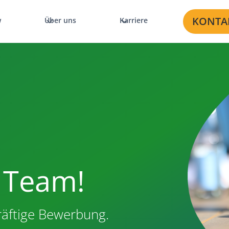
KONTA
w
Über uns
Karriere
 Team!
räftige Bewerbung.