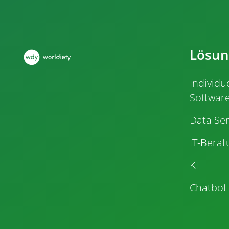
Lösu
Individu
Softwar
Data Ser
IT-Bera
KI
Chatbot