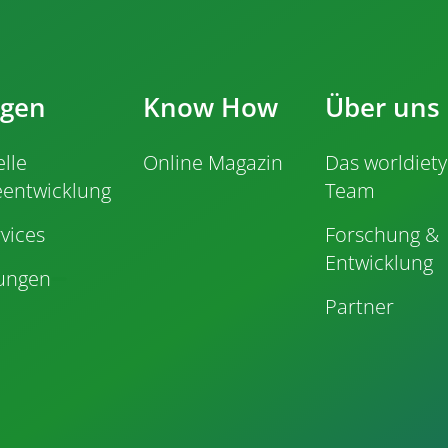
ngen
Know How
Über uns
elle
Online Magazin
Das worldiety
eentwicklung
Team
vices
Forschung &
Entwicklung
tungen
Partner