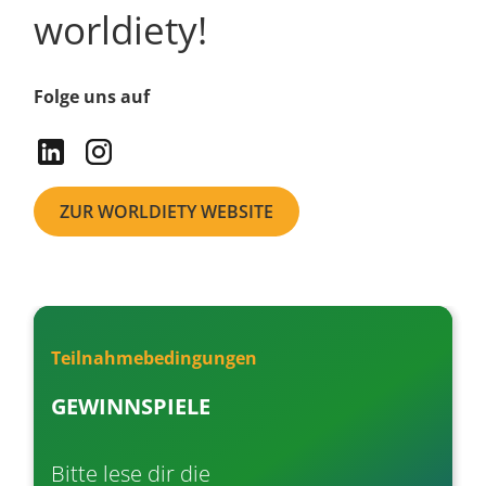
worldiety!
Folge uns auf
ZUR WORLDIETY WEBSITE
Veranstaltungen
Teilnahmebedingungen
TREFFE UNS AUF DEN FOLGENDEN
GEWINNSPIELE
EVENTS
Bitte lese dir die
Wir sind auf verschiedenene Karriere-