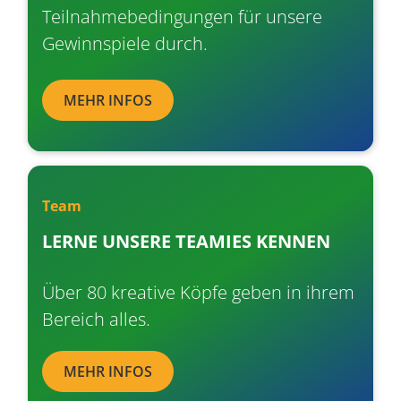
Teilnahmebedingungen für unsere
und Fachmessen präsent. Schaut
Gewinnspiele durch.
gerne vorbei.
MEHR INFOS
MEHR INFOS
Team
LERNE UNSERE TEAMIES KENNEN
Über 80 kreative Köpfe geben in ihrem
Bereich alles.
MEHR INFOS