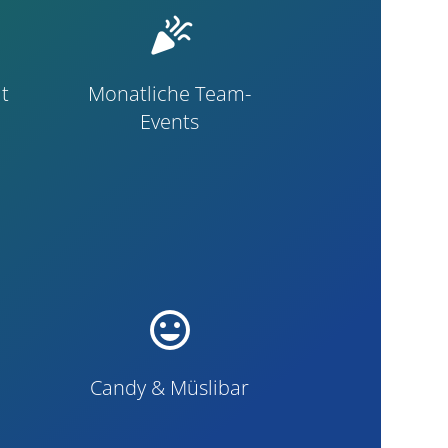
celebration
t
Monatliche Team-
Events
mood
Candy & Müslibar