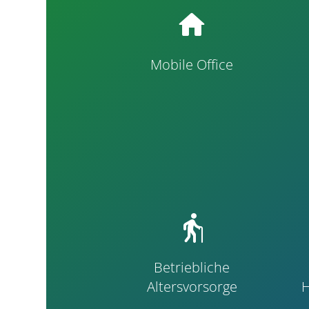
home
Mobile Office
elderly
Betriebliche
Altersvorsorge
H