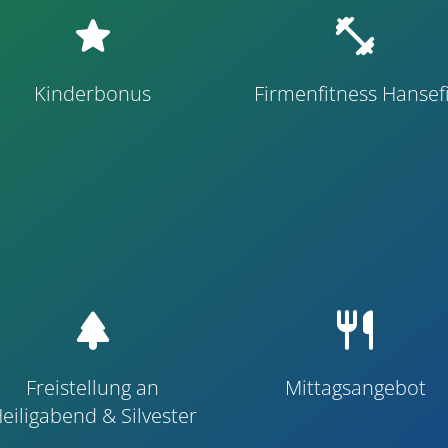
star
fitness_center
Kinderbonus
Firmenfitness Hansefi
park
restaurant
Freistellung an
Mittagsangebot
eiligabend & Silvester