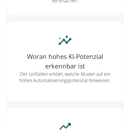
verursachen.
insights
Woran hohes KI-Potenzial
erkennbar ist
Der Leitfaden erklärt, welche Muster auf ein
hohes Automatisierungspotenzial hinweisen.
trending_up